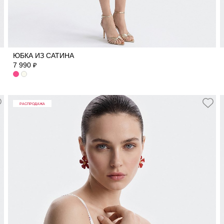
42
44
46
48
ЮБКА ИЗ САТИНА
7 990
₽
РАСПРОДАЖА