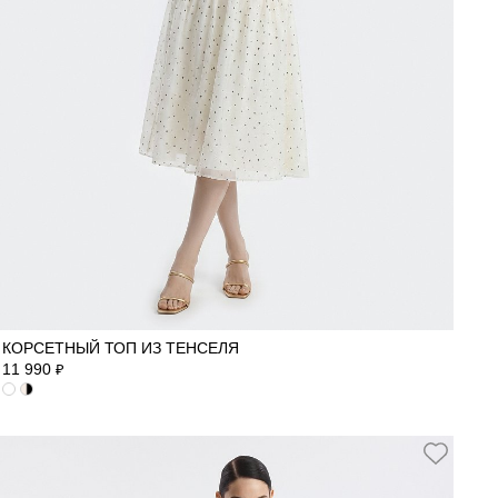
40
42
44
46
48
КОРСЕТНЫЙ ТОП ИЗ ТЕНСЕЛЯ
11 990
₽