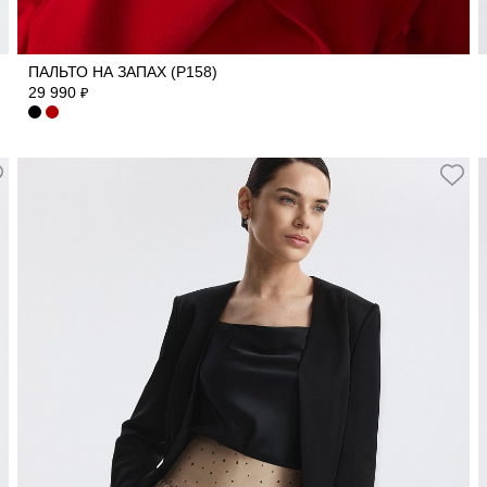
42
44
46
48
ПАЛЬТО НА ЗАПАХ (Р158)
29 990
₽