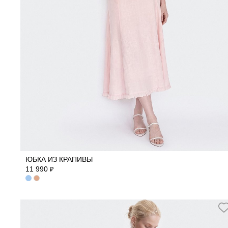
40
42
44
46
48
50
ЮБКА ИЗ КРАПИВЫ
11 990
₽