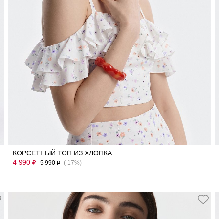
40
42
44
46
КОРСЕТНЫЙ ТОП ИЗ ХЛОПКА
4 990
₽
5 990
(-17%)
₽