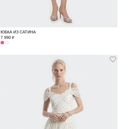
40
42
44
46
48
ЮБКА ИЗ САТИНА
7 990
₽