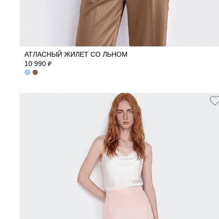
42
44
46
48
50
АТЛАСНЫЙ ЖИЛЕТ СО ЛЬНОМ
10 990
₽