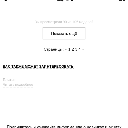
Вы просмотрели
90
из 105 моделей
Показать ещё
Страницы:
«
1
2
3
4
»
ВАС ТАКЖЕ МОЖЕТ ЗАИНТЕРЕСОВАТЬ
Платья
Читать подробнее
Подпишитесь и узнавайте информацию о новинках и акциях