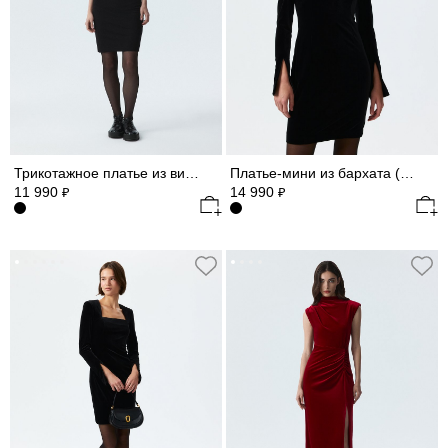
Трикотажное платье из вискозы (Р158)
Платье-мини из бархата (Р158)
11 990
14 990
₽
₽