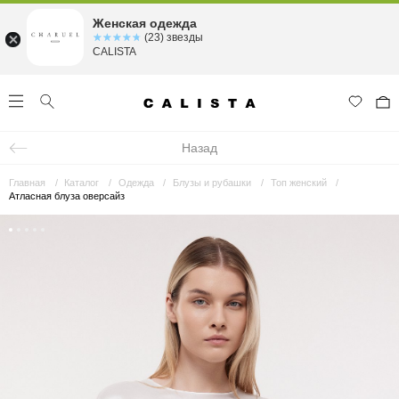
Женская одежда
☆☆☆☆☆
★★★★★
(23) звезды
CALISTA
Назад
Главная
Каталог
Одежда
Блузы и рубашки
Топ женский
Атласная блуза оверсайз