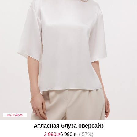
РАСПРОДАЖА
Атласная блуза оверсайз
2 990
₽
6 990
₽
(-57%)