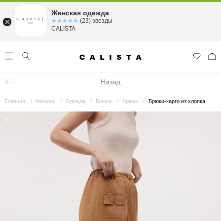
Женская одежда
☆☆☆☆☆
★★★★★
(23) звезды
CALISTA
Назад
Главная
Каталог
Одежда
Брюки
Брюки
Брюки-карго из хлопка